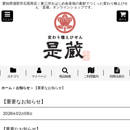
愛知県蒲郡市石黒商店｜東三河をはじめ各産地の素材でつくった変わり種えびせ
ん「是蔵」オンラインショップです。
メニュー
カート
カテゴリ
マイページ
商品検索
ご利用案内
特商法表示
ホーム
>
お知らせ
>
【重要なお知らせ】
【重要なお知らせ】
2026
02
09
年
月
日
【重要なお知らせ】