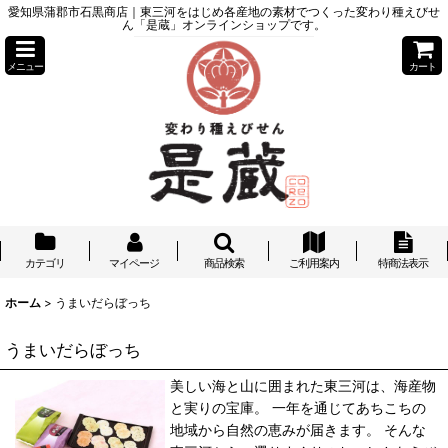
愛知県蒲郡市石黒商店｜東三河をはじめ各産地の素材でつくった変わり種えびせ
ん「是蔵」オンラインショップです。
メニュー
カート
カテゴリ
マイページ
商品検索
ご利用案内
特商法表示
ホーム
>
うまいだらぼっち
うまいだらぼっち
美しい海と山に囲まれた東三河は、海産物
と実りの宝庫。 一年を通じてあちこちの
地域から自然の恵みが届きます。 そんな