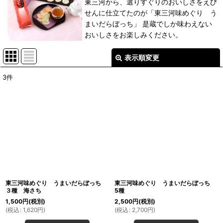
東三河から、選りすぐりのおいしさをえび
せんに仕立てたのが「東三河味めぐり う
まいだらぼっち」 是蔵でしか味わえない
おいしさをお楽しみください。
表示順変更
閉じる
3
件
表示数
:
並び順
:
絞り込む
東三河味めぐり うまいだらぼっち
東三河味めぐり うまいだらぼっち
３種 海さち
5種
1,500
円
(税別)
2,500
円
(税別)
(
税込
:
1,620
円
)
(
税込
:
2,700
円
)