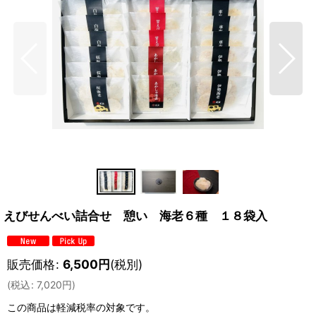
えびせんべい詰合せ 憩い 海老６種 １８袋入
販売価格
:
6,500
円
(税別)
(
税込
:
7,020
円
)
この商品は軽減税率の対象です。