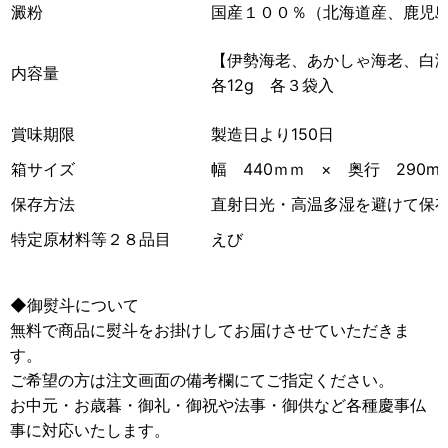
澱粉
国産１００％（北海道産、鹿児
【伊勢海老、あかしゃ海老、白
内容量
各12g 各３袋入
賞味期限
製造日より150日
箱サイズ
幅 440ｍｍ × 奥行 290m
保存方法
直射日光・高温多湿を避けて保
特定原材料等２８品目
えび
◆御熨斗について
無料で商品に熨斗をお掛けしてお届けさせていただきま
す。
ご希望の方は注文画面の備考欄にてご指定ください。
お中元・お歳暮・御礼・御祝や法事・御供など各種慶事仏
事に対応いたします。