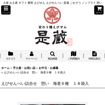
土産 お土産 ギフト 贈答 えびせん えびせんべい 是蔵 これぞう ノンフライ 憩い
メニュー
カート
カテゴリ
マイページ
商品検索
ご利用案内
特商法表示
ホーム
>
手土産・お祝い品
>
お中元・お歳暮
>
えびせんべい詰合せ 憩い 海老６種 １８袋入
えびせんべい詰合せ 憩い 海老６種 １８袋入