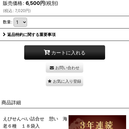
販売価格
:
6,500
円
(税別)
(
税込
:
7,020
円
)
数量
:
返品特約に関する重要事項
カートに入れる
お問い合わせ
お気に入り登録
商品詳細
えびせんべい詰合せ 憩い 海
老６種 １８袋入