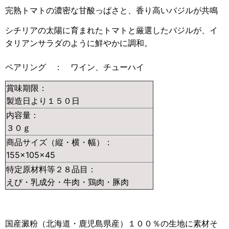
完熟トマトの濃密な甘酸っぱさと、香り高いバジルが共鳴
シチリアの太陽に育まれたトマトと厳選したバジルが、イ
タリアンサラダのように鮮やかに調和。
ペアリング ： ワイン、チューハイ
賞味期限：
製造日より１５０日
内容量：
３０ｇ
商品サイズ（縦・横・幅）：
155×105×45
特定原材料等２８品目：
えび・乳成分・牛肉・鶏肉・豚肉
国産澱粉（北海道・鹿児島県産）１００％の生地に素材そ